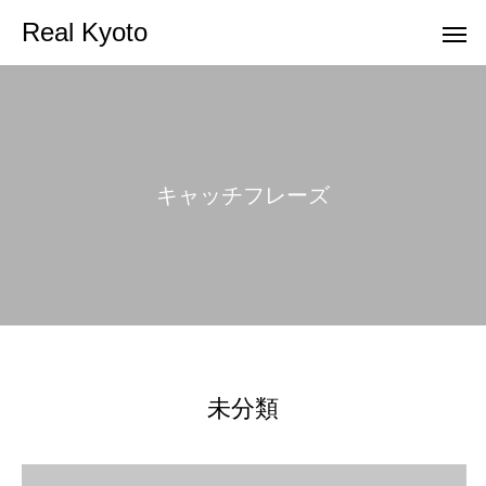
Real Kyoto
キ
ャ
ッ
チ
フ
レ
ー
ズ
未分類